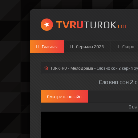
TVRU
TUROK
.LOL
Главная
Сериалы 2023
Скоро
TURK-RU
»
Мелодрама
» Словно сон 2 серия
ру
Словно сон 2 с
Смотреть онлайн
Вы 