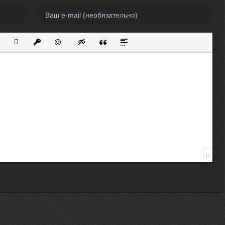
нный список
кированный список
Вставить ссылку
Вставить защищенную ссылку
Вставить смайлик
Вставка скрытого текста
Вставка цитаты
Вставка спойлера
0