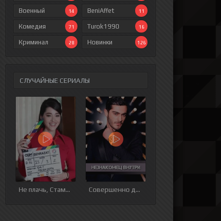
Военный
BeniAffet
14
11
Комедия
Turok1990
71
16
Криминал
Новинки
28
126
СЛУЧАЙНЫЕ СЕРИАЛЫ
ия
9 серия
10 серия
11 серия
12 серия
Не плачь, Стамбул
Совершенно другой человек