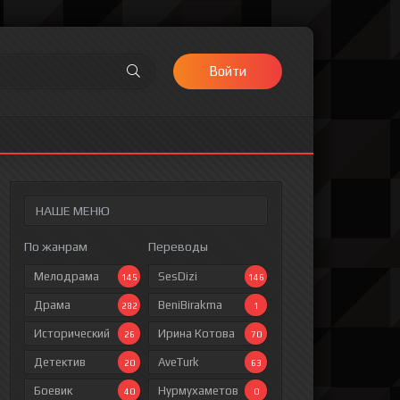
Войти
НАШЕ МЕНЮ
По жанрам
Переводы
Мелодрама
SesDizi
145
146
Драма
BeniBirakma
282
1
Исторический
Ирина Котова
26
70
Детектив
AveTurk
20
63
Боевик
Нурмухаметов
40
0