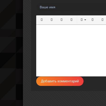
Полужирный
Курсив
Подчеркнутый
Зачеркнутый
Выравнивание
Нумерова
Мар
Добавить комментарий