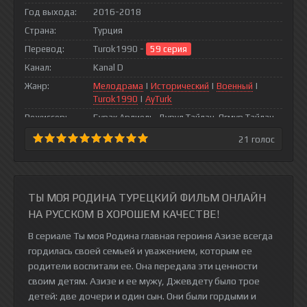
Год выхода:
2016-2018
Страна:
Турция
Перевод:
Turok1990 -
59 серия
Канал:
Kanal D
Жанр:
Мелодрама
|
Исторический
|
Военный
|
Turok1990
|
AyTurk
Режиссер:
Бурак Арлиель, Дурул Тайлан, Ягмур Тайлан
21
голос
ТЫ МОЯ РОДИНА ТУРЕЦКИЙ ФИЛЬМ ОНЛАЙН
НА РУССКОМ В ХОРОШЕМ КАЧЕСТВЕ!
В сериале Ты моя Родина главная героиня Азизе всегда
гордилась своей семьей и уважением, которым ее
родители воспитали ее. Она передала эти ценности
своим детям. Азизе и ее мужу, Джевдету было трое
детей: две дочери и один сын. Они были гордыми и