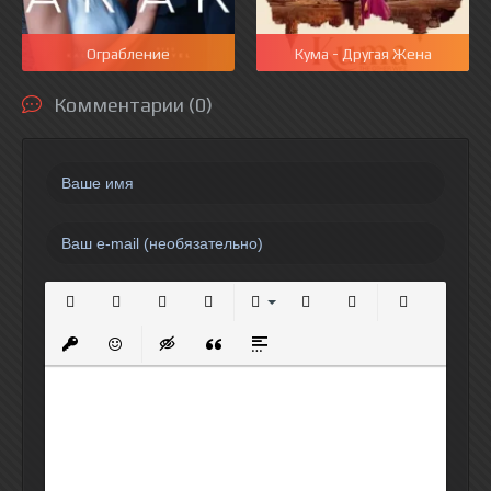
Ограбление
Кума - Другая Жена
Комментарии (0)
Полужирный
Курсив
Подчеркнутый
Зачеркнутый
Выравнивание
Нумерованный список
Маркированный спи
Вставить сс
Вставить защищенную ссылку
Вставить смайлик
Вставка скрытого текста
Вставка цитаты
Вставка спойлера