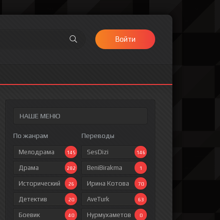
Войти
НАШЕ МЕНЮ
По жанрам
Переводы
Мелодрама
SesDizi
145
146
Драма
BeniBirakma
282
1
Исторический
Ирина Котова
26
70
Детектив
AveTurk
20
63
Боевик
Нурмухаметов
40
0