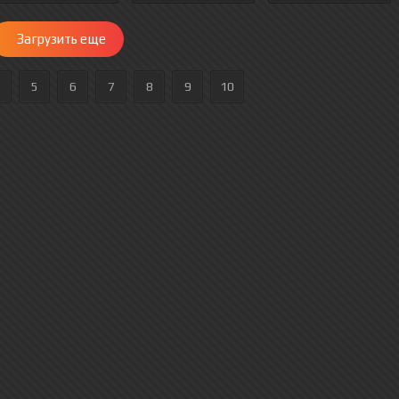
Загрузить еще
5
6
7
8
9
10