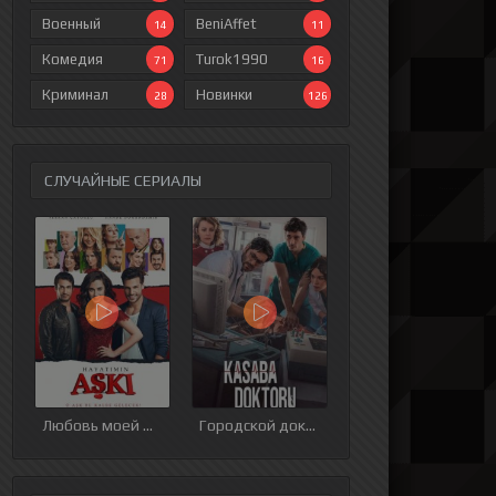
Военный
BeniAffet
14
11
Комедия
Turok1990
71
16
Криминал
Новинки
28
126
СЛУЧАЙНЫЕ СЕРИАЛЫ
Любовь моей жизни
Городской доктор