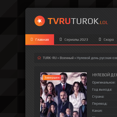
TVRU
TUROK
.LOL
Главная
Сериалы 2023
Скоро
TURK-RU
»
Военный
» Нулевой день
русская оз
НУЛЕВОЙ ДЕН
Завершен
Оригинальное:
Год выхода:
Страна:
Перевод:
Канал: