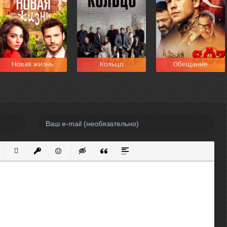
Новая жизнь
Кольцо
Обещание
нный список
кированный список
Вставить ссылку
Вставить защищенную ссылку
Вставить смайлик
Вставка скрытого текста
Вставка цитаты
Вставка спойлера