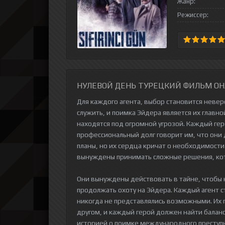
Жанр:
Режиссер:
НУЛЕВОЙ ДЕНЬ ТУРЕЦКИЙ ФИЛЬМ ОН
Для каждого агента, выбор становится невер
служить, и поимка Эйдера является их главно
находятся под огромной угрозой. Каждый гер
профессиональный долг говорит им, что они
планы, но их сердца кричат о необходимости
вынуждены принимать сложные решения, кото
Они вынуждены действовать в тайне, чтобы н
продолжать охоту на Эйдера. Каждый агент 
никогда не представлялись возможными. Их п
другом, и каждый герой должен найти баланс
историей о поимке международного преступн