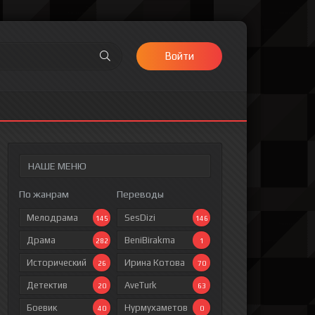
Войти
НАШЕ МЕНЮ
По жанрам
Переводы
Мелодрама
SesDizi
145
146
Драма
BeniBirakma
282
1
Исторический
Ирина Котова
26
70
Детектив
AveTurk
20
63
Боевик
Нурмухаметов
40
0