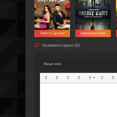
Просто друзья
Одинокий волк
Комментарии (0)
Полужирный
Курсив
Подчеркнутый
Зачеркнутый
Выравнивание
Нумерова
Мар