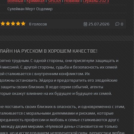
Военный
|
Криминал
|
SesDizi
|
Новинки
|
Сериалы 2023
Сулейман Мерт Оздемир
8
голосов
25.07.2026
0
ЛАЙН НА РУССКОМ В ХОРОШЕМ КАЧЕСТВЕ!
оятно трудным. С одной стороны, они присягнули защищать и
й миссией. С другой стороны, судьба и безопасность их семей
ой сталкивается с внутренним конфликтом. Их
 должны остановить Эйдера и предотвратить его злодейские
 защиты своих близких. В ходе серии событий, агенты
рые окажут влияние на их будущее и будущее их семей.
е поставить своих близких в опасность, и одновременно с этим,
сталкивается с моральными дилеммами и рисками, которые
реданность профессии и любовь к семье сталкиваются друг с
 между двумя мирами. «Нулевой день» становится не только
ика, но и исследованием человеческой силы, верности и любви.