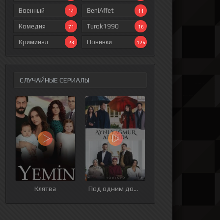
Военный
BeniAffet
14
11
Комедия
Turok1990
71
16
Криминал
Новинки
28
126
СЛУЧАЙНЫЕ СЕРИАЛЫ
Клятва
Под одним дождем