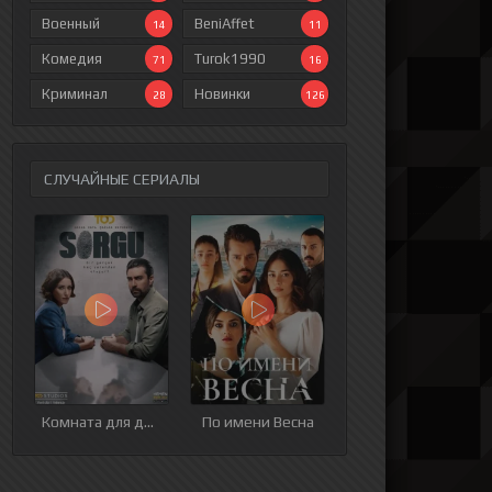
Военный
BeniAffet
14
11
Комедия
Turok1990
71
16
Криминал
Новинки
28
126
СЛУЧАЙНЫЕ СЕРИАЛЫ
Комната для допросов
По имени Весна