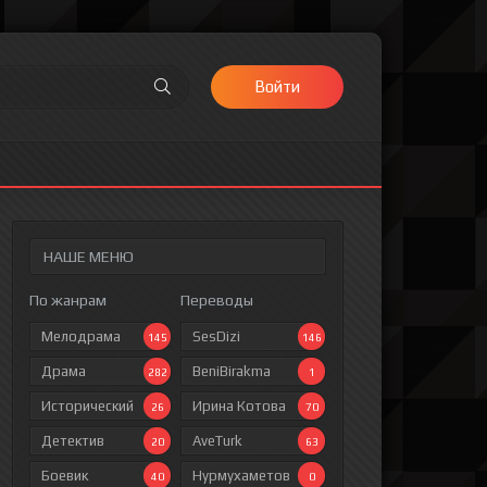
Войти
НАШЕ МЕНЮ
По жанрам
Переводы
Мелодрама
SesDizi
145
146
Драма
BeniBirakma
282
1
Исторический
Ирина Котова
26
70
Детектив
AveTurk
20
63
Боевик
Нурмухаметов
40
0