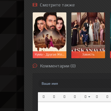
Смотрите также
Кума - Другая Жена
Зависть
Комментарии (0)
Полужирный
Курсив
Подчеркнутый
Зачеркнутый
Выравнивание
Нумерова
Мар