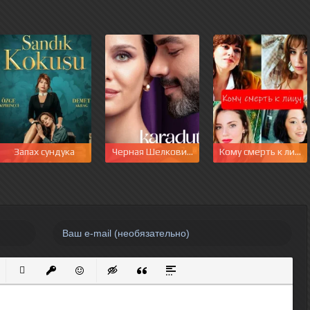
Запах сундука
Черная Шелковица
Кому смерть к лицу
нный список
кированный список
Вставить ссылку
Вставить защищенную ссылку
Вставить смайлик
Вставка скрытого текста
Вставка цитаты
Вставка спойлера