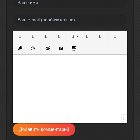
Полужирный
Курсив
Подчеркнутый
Зачеркнутый
Выравнивание
Нумерованный список
Маркированный спи
Вставить сс
Вставить защищенную ссылку
Вставить смайлик
Вставка скрытого текста
Вставка цитаты
Вставка спойлера
0
Добавить комментарий