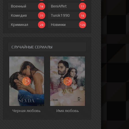
Военный
BeniAffet
14
11
Комедия
Turok1990
71
16
Криминал
Новинки
28
126
СЛУЧАЙНЫЕ СЕРИАЛЫ
Черная любовь
Имя любовь