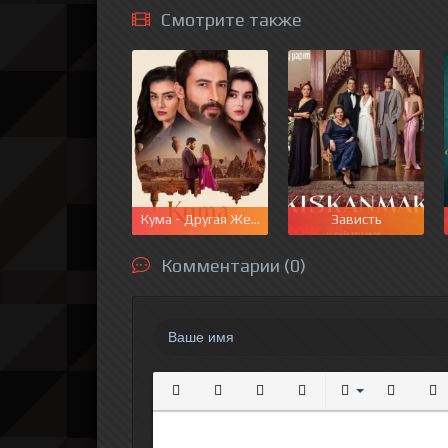
Смотрите также
Кума - Другая Жена
Зависть
Комментарии (0)
Полужирный
Курсив
Подчеркнутый
Зачеркнутый
Выравнивание
Нумерова
Мар