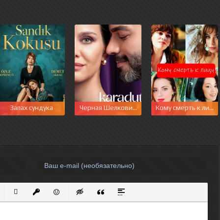
Запах сундука
Черная Шелковица
Кому смерть к лицу
нный список
кированный список
Вставить ссылку
Вставить защищенную ссылку
Вставить смайлик
Вставка скрытого текста
Вставка цитаты
Вставка спойлера