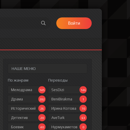
Войти
НАШЕ МЕНЮ
По жанрам
Переводы
Мелодрама
SesDizi
145
146
Драма
BeniBirakma
282
1
Исторический
Ирина Котова
26
70
Детектив
AveTurk
20
63
Боевик
Нурмухаметов
40
0