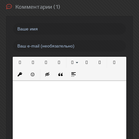
Комментарии (1)
Полужирный
Курсив
Подчеркнутый
Зачеркнутый
Выравнивание
Нумерованный список
Маркированный спи
Вставить сс
Вставить защищенную ссылку
Вставить смайлик
Вставка скрытого текста
Вставка цитаты
Вставка спойлера