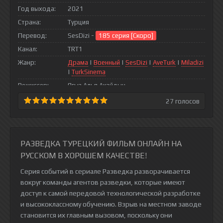
Год выхода:
2021
Страна:
Турция
Перевод:
SesDizi -
185 серия [Скоро]
Канал:
TRT1
Жанр:
Драма
|
Военный
|
SesDizi
|
AveTurk
|
Miladizi
|
TurkSinema
Режиссер:
Ягыз Альп Акайдын
27
голосов
РАЗВЕДКА ТУРЕЦКИЙ ФИЛЬМ ОНЛАЙН НА
РУССКОМ В ХОРОШЕМ КАЧЕСТВЕ!
Серия событий в сериале Разведка разворачивается
вокруг команды агентов разведки, которые имеют
доступ к самой передовой технологической разработке
и высококлассному обучению. Взрыв на местном заводе
становится их главным вызовом, поскольку они