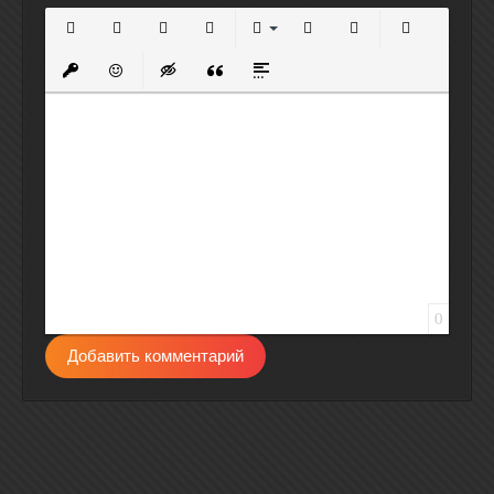
Полужирный
Курсив
Подчеркнутый
Зачеркнутый
Выравнивание
Нумерованный список
Маркированный спи
Вставить сс
Вставить защищенную ссылку
Вставить смайлик
Вставка скрытого текста
Вставка цитаты
Вставка спойлера
0
Добавить комментарий