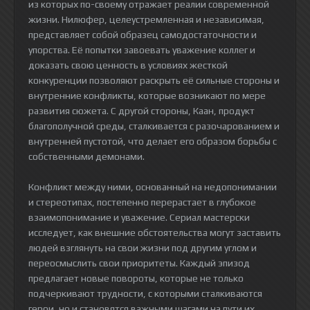
из которых по-своему отражает реалии современной
жизни. Нилюфер, целеустремленная и независимая,
представляет собой образец самодостаточности и
упорства. Её попытки завоевать уважение коллег и
доказать свою ценность в условиях жесткой
конкуренции позволяют раскрыть её сильные стороны и
внутренние конфликты, которые возникают по мере
развития сюжета. С другой стороны, Каан, продукт
благополучной среды, сталкивается с разочарованием и
внутренней пустотой, что делает его образом борьбы с
собственными демонами.
Конфликт между ними, основанный на недопонимании
и стереотипах, постепенно перерастает в глубокое
взаимопонимание и уважение. Сериал мастерски
исследует, как внешние обстоятельства могут заставить
людей взглянуть на свои жизни под другим углом и
переосмыслить свои приоритеты. Каждый эпизод
предлагает новые повороты, которые не только
подчеркивают трудности, с которыми сталкиваются
герои, но и становятся важными шагами на пути их