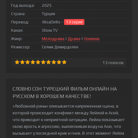
Год выхода:
2025
Страна:
Турция
Перевод:
AlisaDirilis -
13 серия
Канал:
Show TV
Жанр:
Мелодрама
|
Драма
|
Новинки
Режиссер:
Селим Демирделен
13
голосов
СЛОВНО СОН ТУРЕЦКИЙ ФИЛЬМ ОНЛАЙН НА
РУССКОМ В ХОРОШЕМ КАЧЕСТВЕ!
«Любовной раны» описывается напряженная сцена, в
которой происходит конфликт между Лейлой и Асей,
что приводит к неприятной ситуации. Лейла показывает
свою ярость и агрессию, выплескивая воду на Асю, что
вызывает у последней крик и гнев. В этот момент Лейла