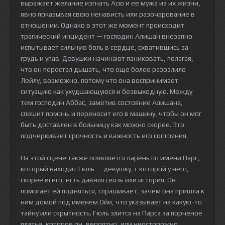
выражает желание изгнать Асю и ее мужа из их жизни,
явно показывая свою ненависть или разочарование в
отношении. Однако в этот же момент происходит
трагический инцидент — господин Алишан внезапно
испытывает сильную боль в сердце, схватившись за
грудь и упав. Девушки начинают паниковать, полагая,
что он перестал дышать, что еще более разозлило
Лейлу, возможно, потому что она воспринимает
ситуацию как ухудшающуюся и безвыходную. Между
тем господин Аббас, заметив состояние Алишана,
спешит помочь и переносит его в машину, чтобы он мог
быть доставлен в больницу как можно скорее. Это
подчеркивает срочность и важность его состояния.
На этой сцене также появляется парень по имени Парс,
который находит Гюль — девушку, с которой у него,
скорее всего, есть давняя связь или история. Он
помогает ей подняться, спрашивает, зачем она пришла к
ним домой под именем Ойи, что указывает на какую-то
тайну или скрытность. Гюль злится на Парса за порченое
платье, которое он, вероятно, или неосторожно