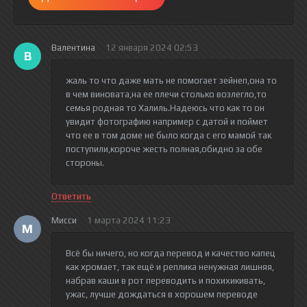
Валентина
12 января 2024 02:53
В
жаль то что даже мать не помогает зейнеп,она то
в чем виновата,на ее плечи столько возлегло,то
семья родная то Халиль.Надеюсь что как то он
увидит фотографию например с датой и поймет
что ее в том доме не было когда с его мамой так
поступили,короче жесть полная,обидно за обе
стороны.
Ответить
Мисси
1 марта 2024 11:23
М
Всё бы ничего, но когда перевод и качество капец
как хромает, так ещё и реплика ненужная лишняя,
набрав каши в рот переводить и похихикивать,
ужас, лучше дождаться в хорошем переводе