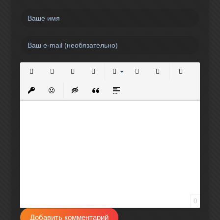
Полужирный
Курсив
Подчеркнутый
Зачеркнутый
Выравнивание
Нумерованный список
Маркированный спи
Вставить сс
Вставить защищенную ссылку
Вставить смайлик
Вставка скрытого текста
Вставка цитаты
Вставка спойлера
0
Добавить комментарий