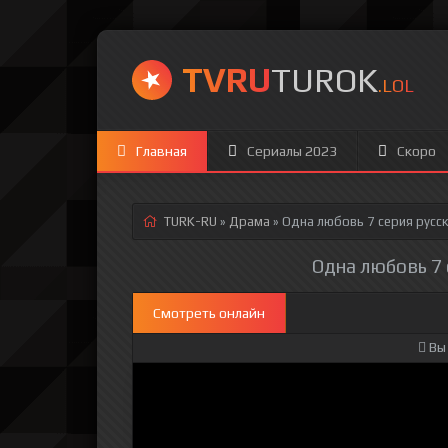
TVRU
TUROK
.LOL
Главная
Сериалы 2023
Скоро
TURK-RU
»
Драма
» Одна любовь 7 серия
русск
Одна любовь 7 
Смотреть онлайн
Вы 