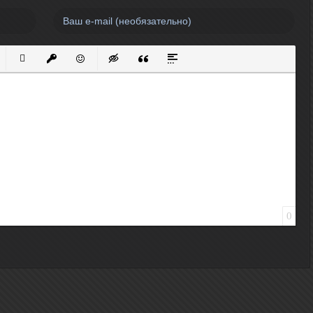
нный список
кированный список
Вставить ссылку
Вставить защищенную ссылку
Вставить смайлик
Вставка скрытого текста
Вставка цитаты
Вставка спойлера
0