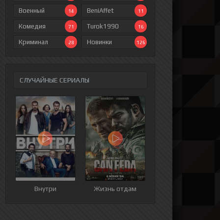
Военный
BeniAffet
14
11
Комедия
Turok1990
71
16
Криминал
Новинки
28
126
СЛУЧАЙНЫЕ СЕРИАЛЫ
ия
9 серия
10 серия
11 серия
12 серия
Внутри
Жизнь отдам