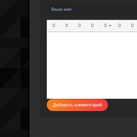
Полужирный
Курсив
Подчеркнутый
Зачеркнутый
Выравнивание
Нумерова
Мар
Добавить комментарий