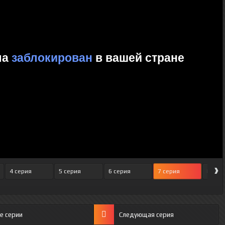
›
4 серия
5 серия
6 серия
7 серия
8 сер
е серии
Следующая серия