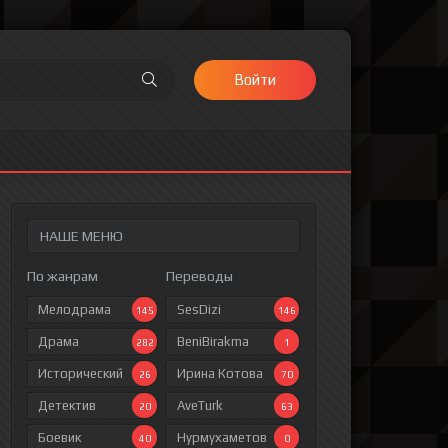
Войти
НАШЕ МЕНЮ
По жанрам
Переводы
Мелодрама
SesDizi
145
146
Драма
BeniBirakma
282
1
Исторический
Ирина Котова
26
70
Детектив
AveTurk
20
63
Боевик
Нурмухаметов
40
0