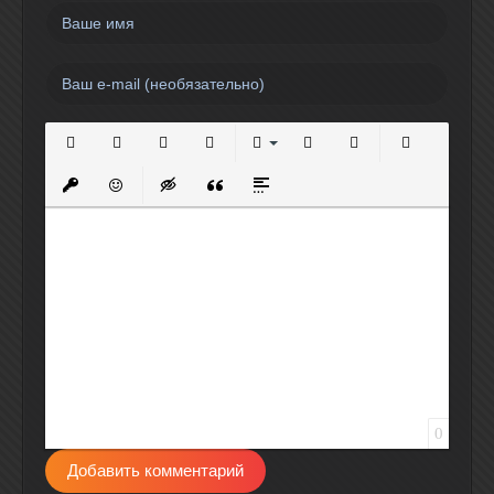
Полужирный
Курсив
Подчеркнутый
Зачеркнутый
Выравнивание
Нумерованный список
Маркированный спи
Вставить сс
Вставить защищенную ссылку
Вставить смайлик
Вставка скрытого текста
Вставка цитаты
Вставка спойлера
0
Добавить комментарий