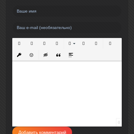
Полужирный
Курсив
Подчеркнутый
Зачеркнутый
Выравнивание
Нумерованный список
Маркированный спи
Вставить сс
Вставить защищенную ссылку
Вставить смайлик
Вставка скрытого текста
Вставка цитаты
Вставка спойлера
0
Добавить комментарий