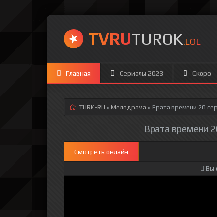
TVRU
TUROK
.LOL
Главная
Сериалы 2023
Скоро
TURK-RU
»
Мелодрама
» Врата времени 20 се
Врата времени 20
Смотреть онлайн
Вы 