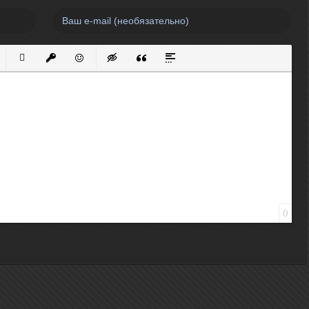
нный список
кированный список
Вставить ссылку
Вставить защищенную ссылку
Вставить смайлик
Вставка скрытого текста
Вставка цитаты
Вставка спойлера
0