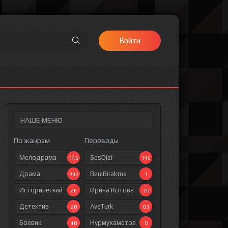
Войти
НАШЕ МЕНЮ
По жанрам
Переводы
Мелодрама
SesDizi
145
146
Драма
BeniBirakma
282
1
Исторический
Ирина Котова
26
70
Детектив
AveTurk
20
63
Боевик
Нурмухаметов
40
0