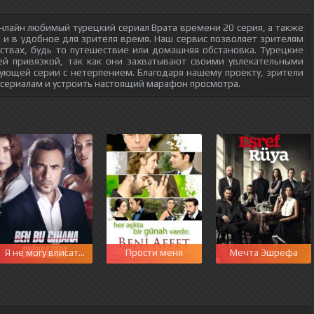
нлайн любимый турецкий сериал Врата времени 20 серия, а также
о и в удобное для зрителя время. Наш сервис позволяет зрителям
ствах, будь то путешествие или домашняя обстановка. Турецкие
ей привязкой, так как они захватывают своими увлекательными
ующей серии с нетерпением. Благодаря нашему проекту, зрители
 сериалам и устроить настоящий марафон просмотра.
Я не могу вписаться в этот мир
Прости меня
Мечта Эшрефа