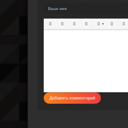
Полужирный
Курсив
Подчеркнутый
Зачеркнутый
Выравнивание
Нумерова
Мар
Добавить комментарий