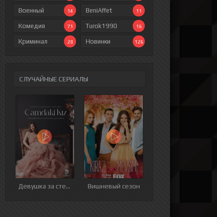
Военный
BeniAffet
14
11
Комедия
Turok1990
71
16
Криминал
Новинки
28
126
СЛУЧАЙНЫЕ СЕРИАЛЫ
ия
9 серия
10 серия
11 серия
12 серия
Девушка за стеклом
Вишневый сезон