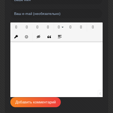
Полужирный
Курсив
Подчеркнутый
Зачеркнутый
Выравнивание
Нумерованный список
Маркированный спи
Вставить сс
Вставить защищенную ссылку
Вставить смайлик
Вставка скрытого текста
Вставка цитаты
Вставка спойлера
0
Добавить комментарий