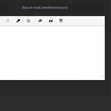
нный список
кированный список
Вставить ссылку
Вставить защищенную ссылку
Вставить смайлик
Вставка скрытого текста
Вставка цитаты
Вставка спойлера
0