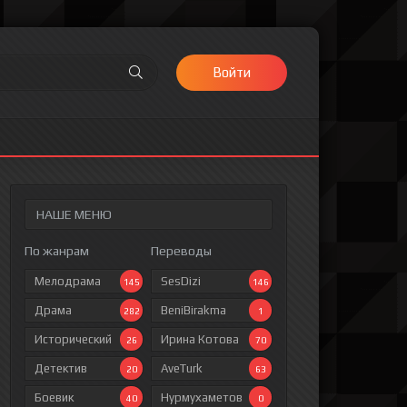
Войти
НАШЕ МЕНЮ
По жанрам
Переводы
Мелодрама
SesDizi
145
146
Драма
BeniBirakma
282
1
Исторический
Ирина Котова
26
70
Детектив
AveTurk
20
63
Боевик
Нурмухаметов
40
0