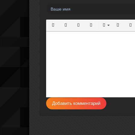
Полужирный
Курсив
Подчеркнутый
Зачеркнутый
Выравнивание
Нумерова
Мар
Добавить комментарий