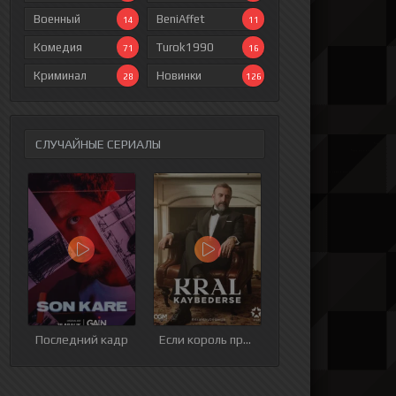
Военный
BeniAffet
14
11
Комедия
Turok1990
71
16
Криминал
Новинки
28
126
СЛУЧАЙНЫЕ СЕРИАЛЫ
ия
9 серия
10 серия
11 серия
12 серия
Последний кадр
Если король проиграет