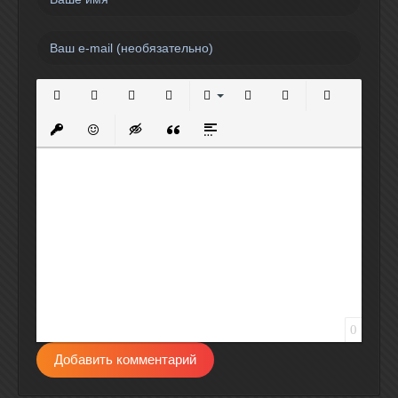
Полужирный
Курсив
Подчеркнутый
Зачеркнутый
Выравнивание
Нумерованный список
Маркированный спи
Вставить сс
Вставить защищенную ссылку
Вставить смайлик
Вставка скрытого текста
Вставка цитаты
Вставка спойлера
0
Добавить комментарий