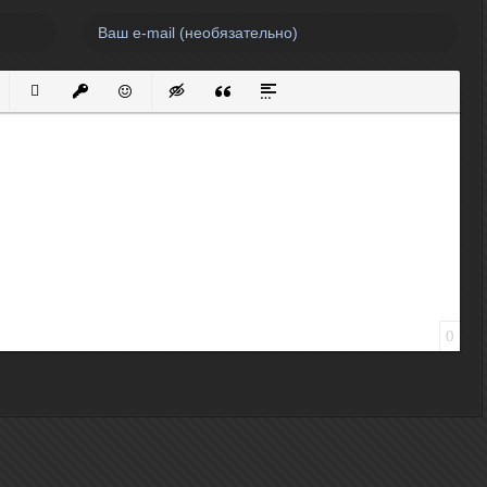
нный список
кированный список
Вставить ссылку
Вставить защищенную ссылку
Вставить смайлик
Вставка скрытого текста
Вставка цитаты
Вставка спойлера
0