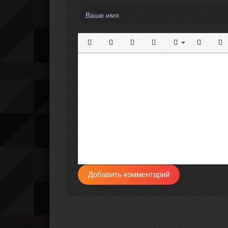
Полужирный
Курсив
Подчеркнутый
Зачеркнутый
Выравнивание
Нумерова
Мар
Добавить комментарий