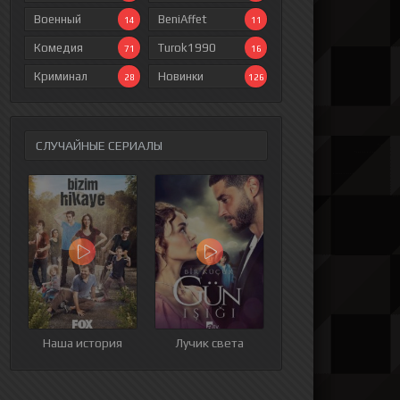
Военный
BeniAffet
14
11
Комедия
Turok1990
71
16
Криминал
Новинки
28
126
СЛУЧАЙНЫЕ СЕРИАЛЫ
ия
9 серия
10 серия
11 серия
12 серия
Наша история
Лучик света