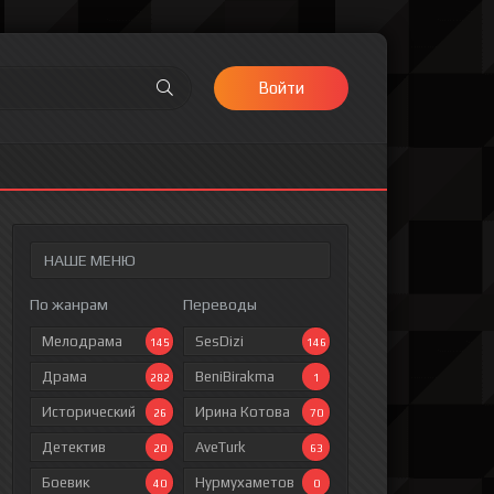
Войти
НАШЕ МЕНЮ
По жанрам
Переводы
Мелодрама
SesDizi
145
146
Драма
BeniBirakma
282
1
Исторический
Ирина Котова
26
70
Детектив
AveTurk
20
63
Боевик
Нурмухаметов
40
0