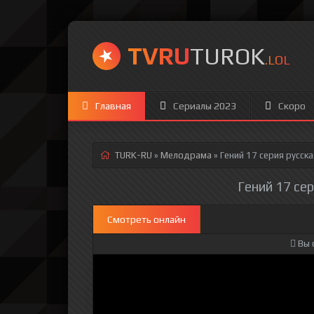
TVRU
TUROK
.LOL
Главная
Сериалы 2023
Скоро
TURK-RU
»
Мелодрама
» Гений 17 серия
русска
Гений 17 сер
Смотреть онлайн
Вы 