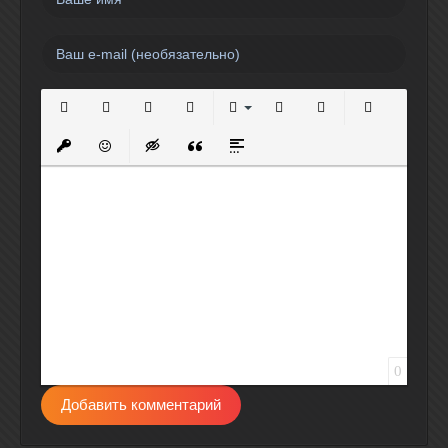
Полужирный
Курсив
Подчеркнутый
Зачеркнутый
Выравнивание
Нумерованный список
Маркированный спи
Вставить сс
Вставить защищенную ссылку
Вставить смайлик
Вставка скрытого текста
Вставка цитаты
Вставка спойлера
0
Добавить комментарий