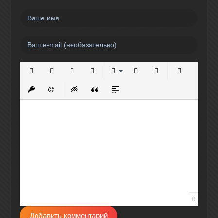
Полужирный
Курсив
Подчеркнутый
Зачеркнутый
Выравнивание
Нумерованный список
Маркированный спи
Вставить сс
Вставить защищенную ссылку
Вставить смайлик
Вставка скрытого текста
Вставка цитаты
Вставка спойлера
0
Добавить комментарий