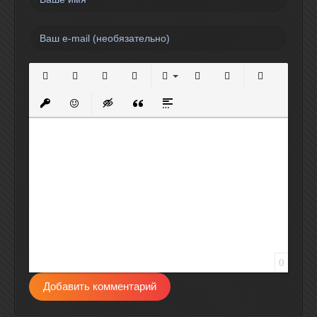
Полужирный
Курсив
Подчеркнутый
Зачеркнутый
Выравнивание
Нумерованный список
Маркированный спи
Вставить сс
Вставить защищенную ссылку
Вставить смайлик
Вставка скрытого текста
Вставка цитаты
Вставка спойлера
0
Добавить комментарий