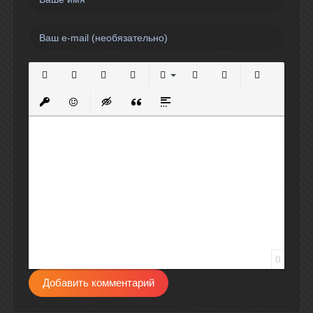
Полужирный
Курсив
Подчеркнутый
Зачеркнутый
Выравнивание
Нумерованный список
Маркированный спи
Вставить сс
Вставить защищенную ссылку
Вставить смайлик
Вставка скрытого текста
Вставка цитаты
Вставка спойлера
0
Добавить комментарий