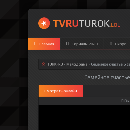
TVRU
TUROK
.LOL
Главная
Сериалы 2023
Скоро
TURK-RU
»
Мелодрама
» Семейное счастье 6 с
Семейное счастье 
Смотреть онлайн
Вы 