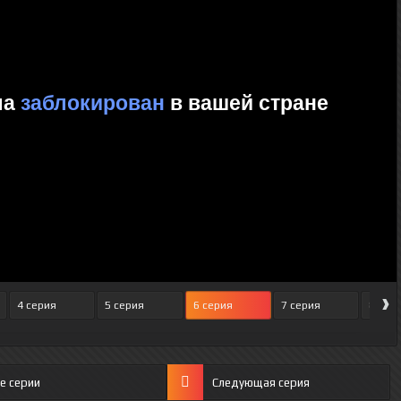
›
4 серия
5 серия
6 серия
7 серия
8 сер
е серии
Следующая серия