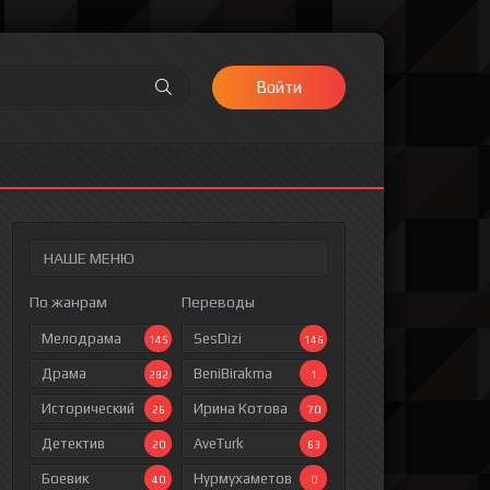
Войти
НАШЕ МЕНЮ
По жанрам
Переводы
Мелодрама
SesDizi
145
146
Драма
BeniBirakma
282
1
Исторический
Ирина Котова
26
70
Детектив
AveTurk
20
63
Боевик
Нурмухаметов
40
0