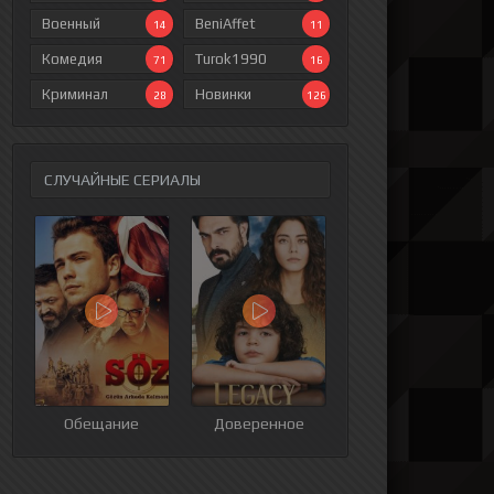
Военный
BeniAffet
14
11
Комедия
Turok1990
71
16
Криминал
Новинки
28
126
СЛУЧАЙНЫЕ СЕРИАЛЫ
ия
9 серия
10 серия
11 серия
12 серия
Обещание
Доверенное