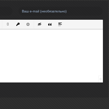
нный список
кированный список
Вставить ссылку
Вставить защищенную ссылку
Вставить смайлик
Вставка скрытого текста
Вставка цитаты
Вставка спойлера
0