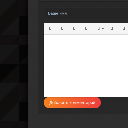
Полужирный
Курсив
Подчеркнутый
Зачеркнутый
Выравнивание
Нумерова
Мар
Добавить комментарий