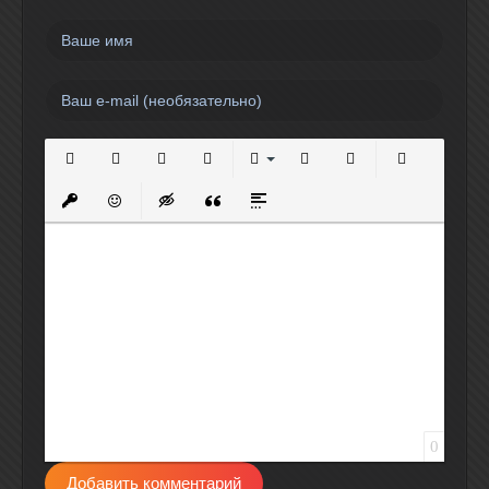
Полужирный
Курсив
Подчеркнутый
Зачеркнутый
Выравнивание
Нумерованный список
Маркированный спи
Вставить сс
Вставить защищенную ссылку
Вставить смайлик
Вставка скрытого текста
Вставка цитаты
Вставка спойлера
0
Добавить комментарий