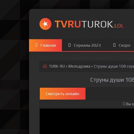
TVRU
TUROK
.LOL
Главная
Сериалы 2023
Скоро
TURK-RU
»
Мелодрама
» Струны души 108 сер
Струны души 108
Смотреть онлайн
Вы о