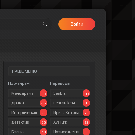
Войти
НАШЕ МЕНЮ
По жанрам
Переводы
Мелодрама
SesDizi
145
146
Драма
BeniBirakma
282
1
Исторический
Ирина Котова
26
70
Детектив
AveTurk
20
63
Боевик
Нурмухаметов
40
0