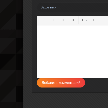
Полужирный
Курсив
Подчеркнутый
Зачеркнутый
Выравнивание
Нумерова
Мар
Добавить комментарий