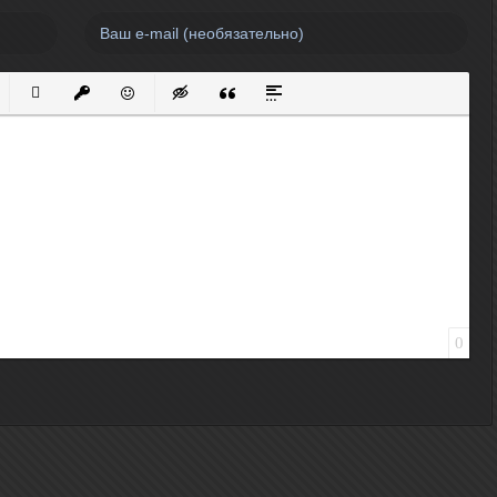
нный список
кированный список
Вставить ссылку
Вставить защищенную ссылку
Вставить смайлик
Вставка скрытого текста
Вставка цитаты
Вставка спойлера
0