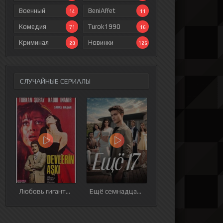
Военный
BeniAffet
14
11
Комедия
Turok1990
71
16
Криминал
Новинки
28
126
СЛУЧАЙНЫЕ СЕРИАЛЫ
ия
9 серия
10 серия
11 серия
12 серия
Любовь гигантов
Ещё семнадцать