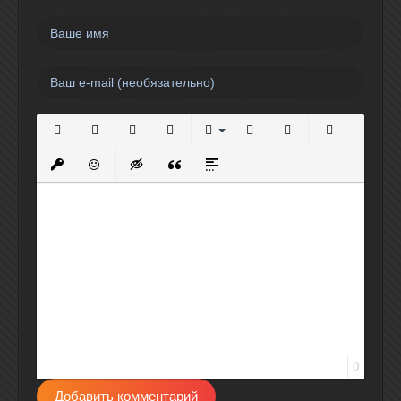
Полужирный
Курсив
Подчеркнутый
Зачеркнутый
Выравнивание
Нумерованный список
Маркированный спи
Вставить сс
Вставить защищенную ссылку
Вставить смайлик
Вставка скрытого текста
Вставка цитаты
Вставка спойлера
0
Добавить комментарий