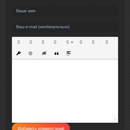
Полужирный
Курсив
Подчеркнутый
Зачеркнутый
Выравнивание
Нумерованный список
Маркированный спи
Вставить сс
Вставить защищенную ссылку
Вставить смайлик
Вставка скрытого текста
Вставка цитаты
Вставка спойлера
0
Добавить комментарий