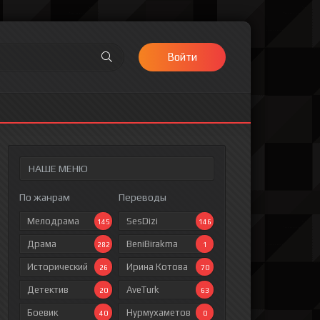
Войти
НАШЕ МЕНЮ
По жанрам
Переводы
Мелодрама
SesDizi
145
146
Драма
BeniBirakma
282
1
Исторический
Ирина Котова
26
70
Детектив
AveTurk
20
63
Боевик
Нурмухаметов
40
0