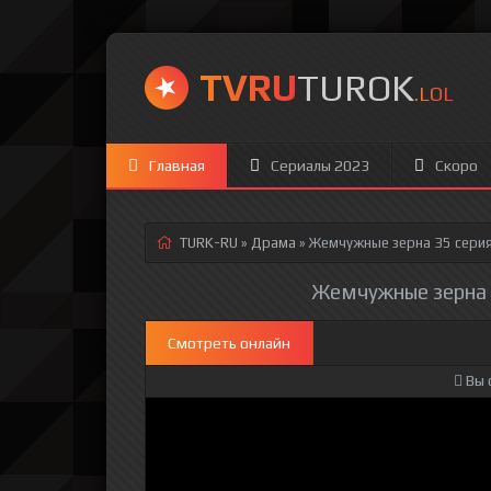
TVRU
TUROK
.LOL
Главная
Сериалы 2023
Скоро
TURK-RU
»
Драма
» Жемчужные зерна 35 сери
Жемчужные зерна 3
Смотреть онлайн
Вы 