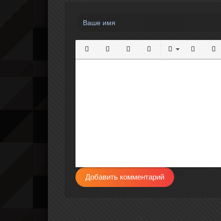
Полужирный
Курсив
Подчеркнутый
Зачеркнутый
Выравнивание
Нумерова
Мар
Добавить комментарий