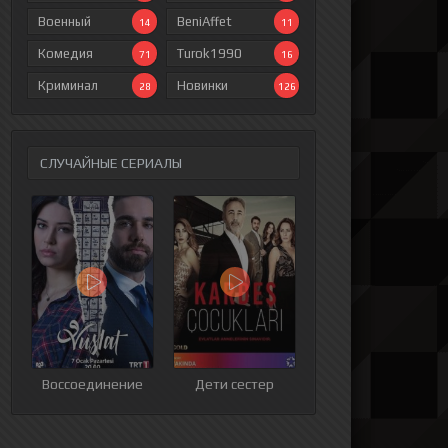
Военный
BeniAffet
14
11
Комедия
Turok1990
71
16
Криминал
Новинки
28
126
СЛУЧАЙНЫЕ СЕРИАЛЫ
ия
9 серия
10 серия
11 серия
12 серия
Воссоединение
Дети сестер