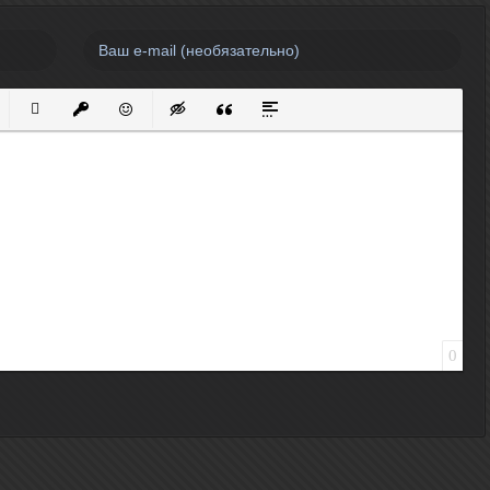
нный список
кированный список
Вставить ссылку
Вставить защищенную ссылку
Вставить смайлик
Вставка скрытого текста
Вставка цитаты
Вставка спойлера
0