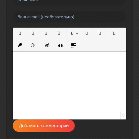
Полужирный
Курсив
Подчеркнутый
Зачеркнутый
Выравнивание
Нумерованный список
Маркированный спи
Вставить сс
Вставить защищенную ссылку
Вставить смайлик
Вставка скрытого текста
Вставка цитаты
Вставка спойлера
0
Добавить комментарий