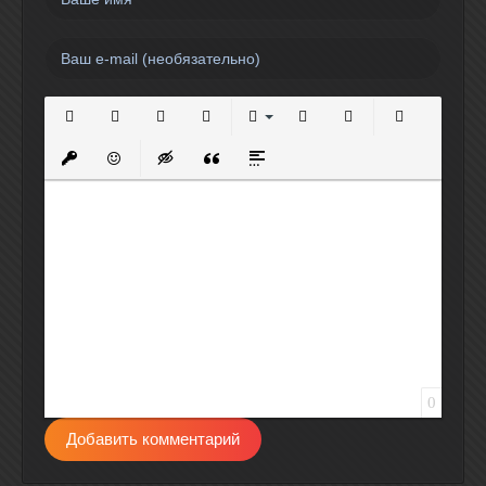
Полужирный
Курсив
Подчеркнутый
Зачеркнутый
Выравнивание
Нумерованный список
Маркированный спи
Вставить сс
Вставить защищенную ссылку
Вставить смайлик
Вставка скрытого текста
Вставка цитаты
Вставка спойлера
0
Добавить комментарий