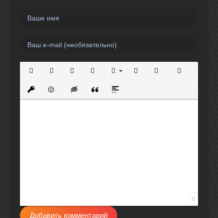
Полужирный
Курсив
Подчеркнутый
Зачеркнутый
Выравнивание
Нумерованный список
Маркированный спи
Вставить сс
Вставить защищенную ссылку
Вставить смайлик
Вставка скрытого текста
Вставка цитаты
Вставка спойлера
0
Добавить комментарий