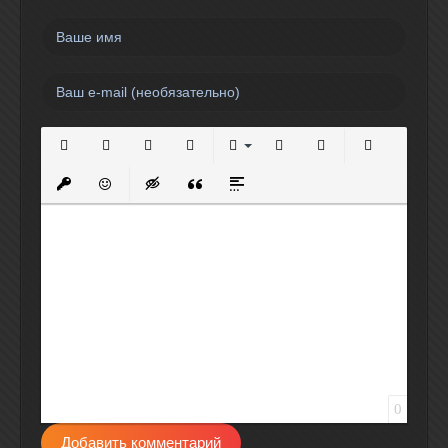
Полужирный
Курсив
Подчеркнутый
Зачеркнутый
Выравнивание
Нумерованный список
Маркированный спи
Вставить сс
Вставить защищенную ссылку
Вставить смайлик
Вставка скрытого текста
Вставка цитаты
Вставка спойлера
0
Добавить комментарий