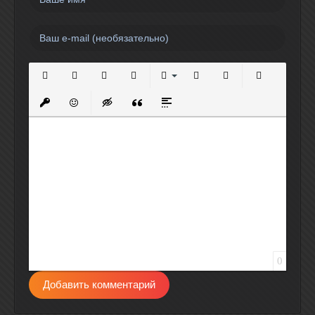
Полужирный
Курсив
Подчеркнутый
Зачеркнутый
Выравнивание
Нумерованный список
Маркированный спи
Вставить сс
Вставить защищенную ссылку
Вставить смайлик
Вставка скрытого текста
Вставка цитаты
Вставка спойлера
0
Добавить комментарий