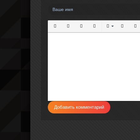
Полужирный
Курсив
Подчеркнутый
Зачеркнутый
Выравнивание
Нумерова
Мар
Добавить комментарий