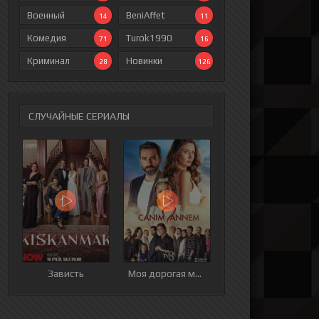
Военный
BeniAffet
14
11
Комедия
Turok1990
71
16
Криминал
Новинки
28
126
СЛУЧАЙНЫЕ СЕРИАЛЫ
ия
9 серия
10 серия
11 серия
12 серия
Зависть
Моя дорогая мама