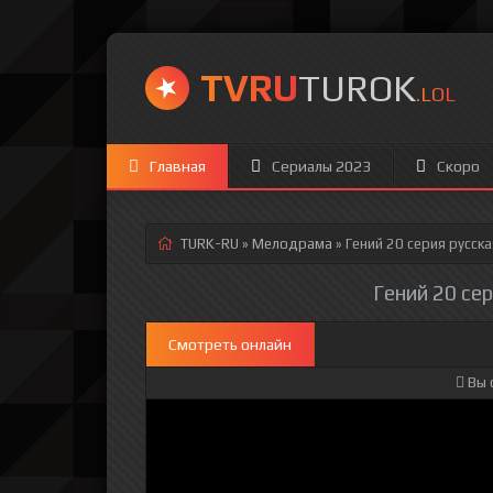
TVRU
TUROK
.LOL
Главная
Сериалы 2023
Скоро
TURK-RU
»
Мелодрама
» Гений 20 серия
русска
Гений 20 сер
Смотреть онлайн
Вы 