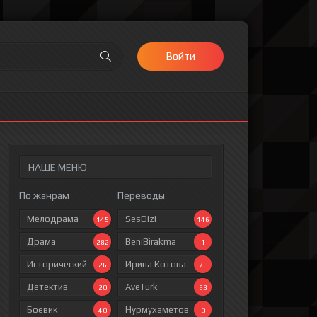
Войти
НАШЕ МЕНЮ
По жанрам
Переводы
Мелодрама
SesDizi
145
146
Драма
BeniBirakma
282
1
Исторический
Ирина Котова
26
70
Детектив
AveTurk
20
63
Боевик
Нурмухаметов
40
0