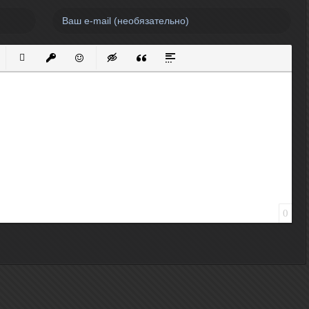
нный список
кированный список
Вставить ссылку
Вставить защищенную ссылку
Вставить смайлик
Вставка скрытого текста
Вставка цитаты
Вставка спойлера
0