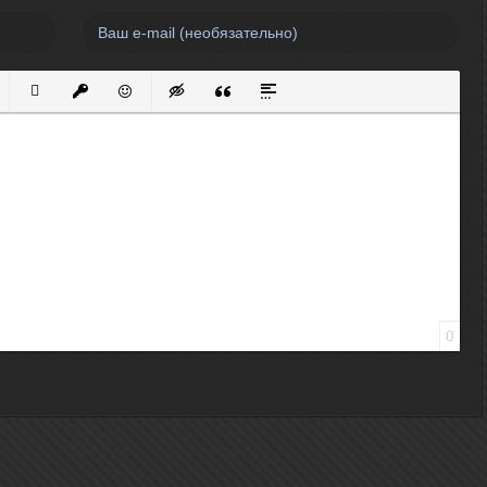
нный список
кированный список
Вставить ссылку
Вставить защищенную ссылку
Вставить смайлик
Вставка скрытого текста
Вставка цитаты
Вставка спойлера
0