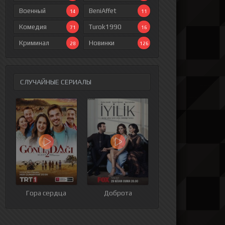
Военный
BeniAffet
14
11
Комедия
Turok1990
71
16
Криминал
Новинки
28
126
СЛУЧАЙНЫЕ СЕРИАЛЫ
ия
9 серия
10 серия
11 серия
12 серия
Гора сердца
Доброта