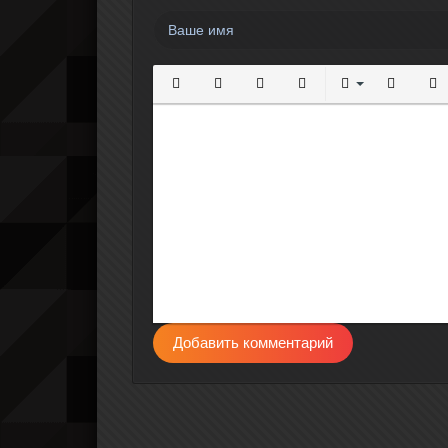
Полужирный
Курсив
Подчеркнутый
Зачеркнутый
Выравнивание
Нумерова
Мар
Добавить комментарий