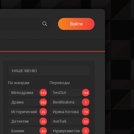
Войти
НАШЕ МЕНЮ
По жанрам
Переводы
Мелодрама
SesDizi
145
146
Драма
BeniBirakma
282
1
Исторический
Ирина Котова
26
70
Детектив
AveTurk
20
63
Боевик
Нурмухаметов
40
0