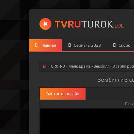
TVRU
TUROK
.LOL
Главная
Сериалы 2023
Скоро
TURK-RU
»
Мелодрама
» Зембилли 3 серия
рус
Зембилли 3 се
Смотреть онлайн
Вы 