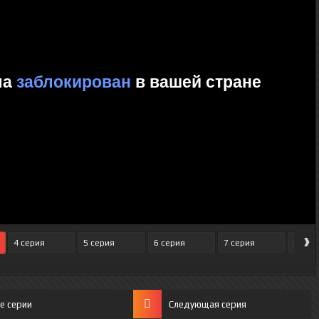
›
4 серия
5 серия
6 серия
7 серия
8 сер
е серии
Следующая серия