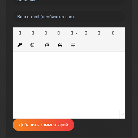
Полужирный
Курсив
Подчеркнутый
Зачеркнутый
Выравнивание
Нумерованный список
Маркированный спи
Вставить сс
Вставить защищенную ссылку
Вставить смайлик
Вставка скрытого текста
Вставка цитаты
Вставка спойлера
0
Добавить комментарий