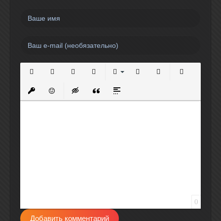
Полужирный
Курсив
Подчеркнутый
Зачеркнутый
Выравнивание
Нумерованный список
Маркированный спи
Вставить сс
Вставить защищенную ссылку
Вставить смайлик
Вставка скрытого текста
Вставка цитаты
Вставка спойлера
0
Добавить комментарий