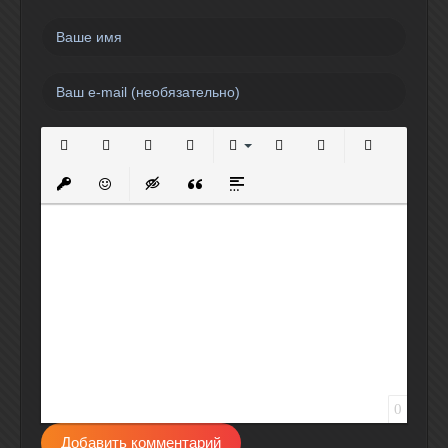
Полужирный
Курсив
Подчеркнутый
Зачеркнутый
Выравнивание
Нумерованный список
Маркированный спи
Вставить сс
Вставить защищенную ссылку
Вставить смайлик
Вставка скрытого текста
Вставка цитаты
Вставка спойлера
0
Добавить комментарий