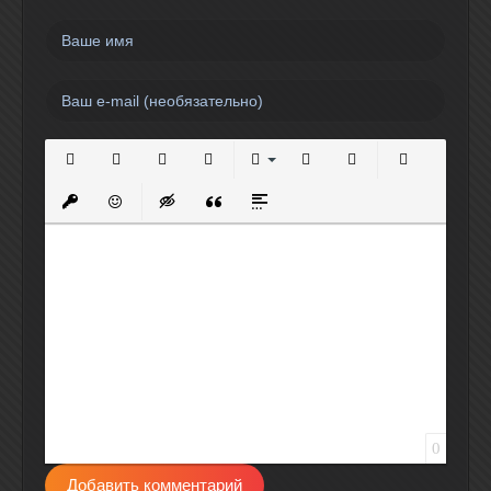
Полужирный
Курсив
Подчеркнутый
Зачеркнутый
Выравнивание
Нумерованный список
Маркированный спи
Вставить сс
Вставить защищенную ссылку
Вставить смайлик
Вставка скрытого текста
Вставка цитаты
Вставка спойлера
0
Добавить комментарий