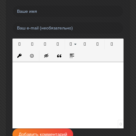
Полужирный
Курсив
Подчеркнутый
Зачеркнутый
Выравнивание
Нумерованный список
Маркированный спи
Вставить сс
Вставить защищенную ссылку
Вставить смайлик
Вставка скрытого текста
Вставка цитаты
Вставка спойлера
0
Добавить комментарий