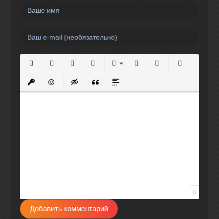
Полужирный
Курсив
Подчеркнутый
Зачеркнутый
Выравнивание
Нумерованный список
Маркированный спи
Вставить сс
Вставить защищенную ссылку
Вставить смайлик
Вставка скрытого текста
Вставка цитаты
Вставка спойлера
0
Добавить комментарий