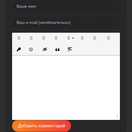
Полужирный
Курсив
Подчеркнутый
Зачеркнутый
Выравнивание
Нумерованный список
Маркированный спи
Вставить сс
Вставить защищенную ссылку
Вставить смайлик
Вставка скрытого текста
Вставка цитаты
Вставка спойлера
0
Добавить комментарий