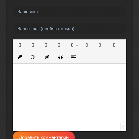
Полужирный
Курсив
Подчеркнутый
Зачеркнутый
Выравнивание
Нумерованный список
Маркированный спи
Вставить сс
Вставить защищенную ссылку
Вставить смайлик
Вставка скрытого текста
Вставка цитаты
Вставка спойлера
0
Добавить комментарий