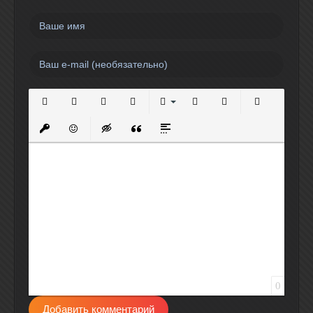
Полужирный
Курсив
Подчеркнутый
Зачеркнутый
Выравнивание
Нумерованный список
Маркированный спи
Вставить сс
Вставить защищенную ссылку
Вставить смайлик
Вставка скрытого текста
Вставка цитаты
Вставка спойлера
0
Добавить комментарий