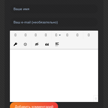
Полужирный
Курсив
Подчеркнутый
Зачеркнутый
Выравнивание
Нумерованный список
Маркированный спи
Вставить сс
Вставить защищенную ссылку
Вставить смайлик
Вставка скрытого текста
Вставка цитаты
Вставка спойлера
0
Добавить комментарий