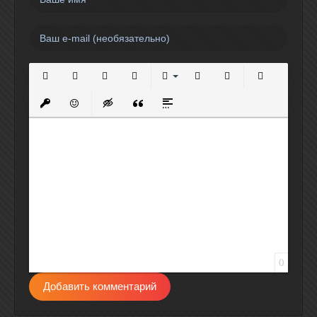
Полужирный
Курсив
Подчеркнутый
Зачеркнутый
Выравнивание
Нумерованный список
Маркированный спи
Вставить сс
Вставить защищенную ссылку
Вставить смайлик
Вставка скрытого текста
Вставка цитаты
Вставка спойлера
0
Добавить комментарий