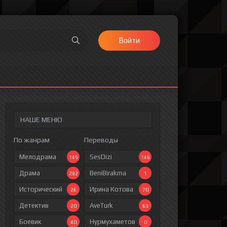
Войти
НАШЕ МЕНЮ
По жанрам
Переводы
Мелодрама
SesDizi
145
146
Драма
BeniBirakma
282
1
Исторический
Ирина Котова
26
70
Детектив
AveTurk
20
63
Боевик
Нурмухаметов
40
0