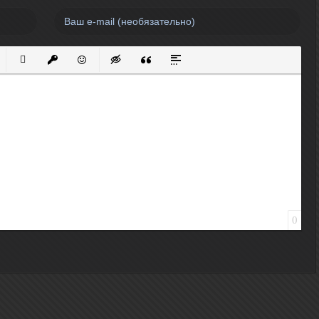
нный список
кированный список
Вставить ссылку
Вставить защищенную ссылку
Вставить смайлик
Вставка скрытого текста
Вставка цитаты
Вставка спойлера
0