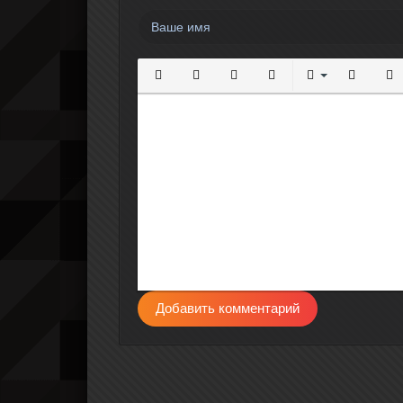
Полужирный
Курсив
Подчеркнутый
Зачеркнутый
Выравнивание
Нумерова
Мар
Добавить комментарий