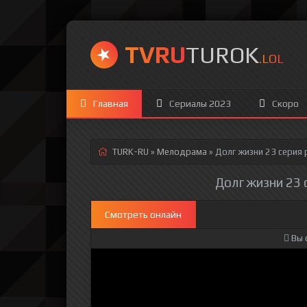
TVRU
TUROK
.LOL
Главная
Сериалы 2023
Скоро
TURK-RU
»
Мелодрама
» Долг жизни 23 серия
р
Долг жизни 23 
Смотреть онлайн
Вы 