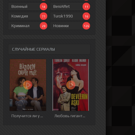
Военный
BeniAffet
14
11
Комедия
Turok1990
71
16
Криминал
Новинки
28
126
СЛУЧАЙНЫЕ СЕРИАЛЫ
ия
9 серия
10 серия
11 серия
12 серия
Получится ли у нас
Любовь гигантов