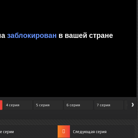
›
4 серия
5 серия
6 серия
7 серия
8 сер
е серии
Следующая серия