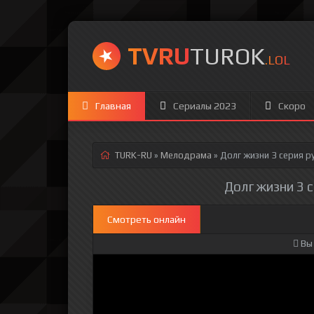
TVRU
TUROK
.LOL
Главная
Сериалы 2023
Скоро
TURK-RU
»
Мелодрама
» Долг жизни 3 серия
ру
Долг жизни 3 с
Смотреть онлайн
Вы 