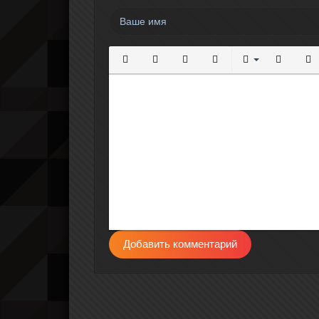
Полужирный
Курсив
Подчеркнутый
Зачеркнутый
Выравнивание
Нумерова
Мар
Добавить комментарий