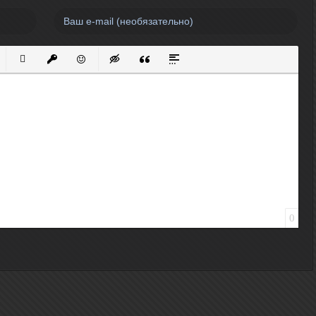
нный список
кированный список
Вставить ссылку
Вставить защищенную ссылку
Вставить смайлик
Вставка скрытого текста
Вставка цитаты
Вставка спойлера
0