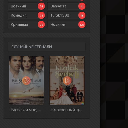
Военный
BeniAffet
14
11
Комедия
Turok1990
71
16
Криминал
Новинки
28
126
СЛУЧАЙНЫЕ СЕРИАЛЫ
ия
9 серия
10 серия
11 серия
12 серия
Расскажи мне, как любить
Клюквенный щербет