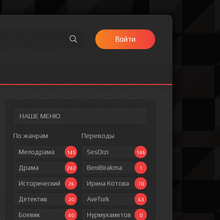
Войти
НАШЕ МЕНЮ
По жанрам
Переводы
Мелодрама
SesDizi
145
146
Драма
BeniBirakma
282
1
Исторический
Ирина Котова
26
70
Детектив
AveTurk
20
63
Боевик
Нурмухаметов
40
0