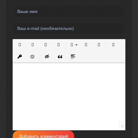
Полужирный
Курсив
Подчеркнутый
Зачеркнутый
Выравнивание
Нумерованный список
Маркированный спи
Вставить сс
Вставить защищенную ссылку
Вставить смайлик
Вставка скрытого текста
Вставка цитаты
Вставка спойлера
0
Добавить комментарий